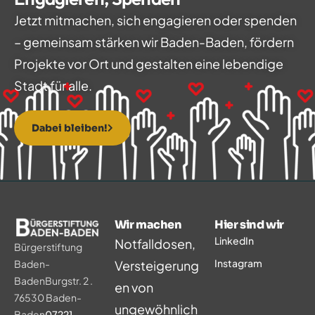
Jetzt mitmachen, sich engagieren oder spenden
– gemeinsam stärken wir Baden-Baden, fördern
Projekte vor Ort und gestalten eine lebendige
Stadt für alle.
Dabei bleiben!
Wir machen
Hier sind wir
LinkedIn
Notfalldosen,
Bürgerstiftung
Instagram
Baden-
Versteigerung
Baden
Burgstr. 2 .
en von
76530 Baden-
ungewöhnlich
Baden
07221