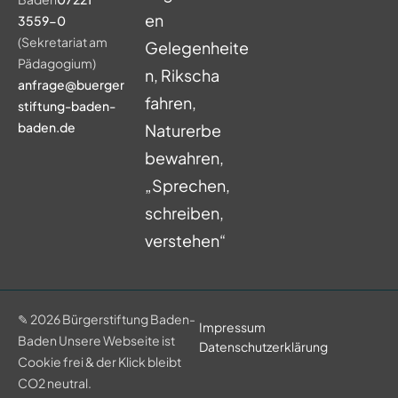
en
3559-0
(Sekretariat am
Gelegenheite
Pädagogium)
n, Rikscha
anfrage@buerger
fahren,
stiftung-baden-
baden.de
Naturerbe
bewahren,
„Sprechen,
schreiben,
verstehen“
✎ 2026 Bürgerstiftung Baden-
Impressum
Baden
Unsere Webseite ist
Datenschutzerklärung
Cookie frei & der Klick bleibt
CO2 neutral.