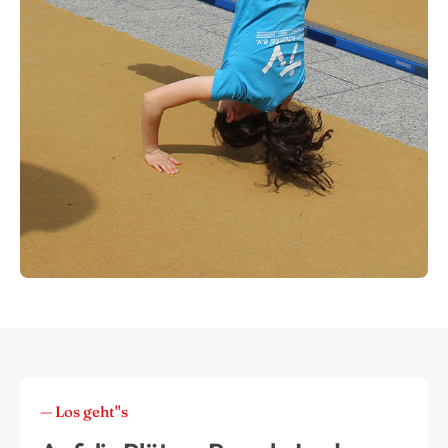
— Los geht''s